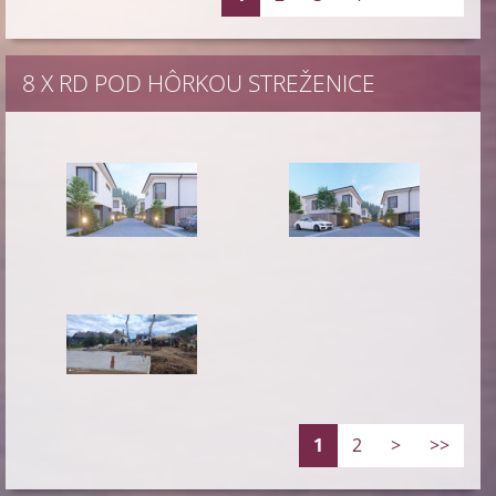
8 X RD POD HÔRKOU STREŽENICE
1
2
>
>>