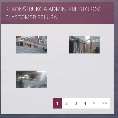
REKONŠTRUKCIA ADMIN. PRIESTOROV
ELASTOMER BELUŠA
1
2
3
4
>
>>