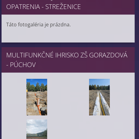
OPATRENIA - STREŽENICE
Táto fotogaléria je prázdna.
MULTIFUNKČNÉ IHRISKO ZŠ GORAZDOVÁ
- PÚCHOV