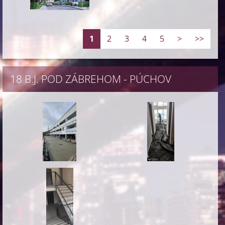
1
2
3
4
5
>
>>
18 B.J. POD ZÁBREHOM - PÚCHOV