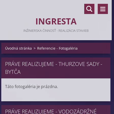
INGRESTA
INŽINIERSKA ČINNOSŤ - REALIZÁCIA STAVIEB
Úvodná stránka
>
Referencie - Fotogaléria
PRÁVE REALIZUJEME - THURZOVE SADY -
BYTČA
Táto fotogaléria je prázdna.
PRÁVE REALIZUJEME - VODOZÁDRŽNÉ