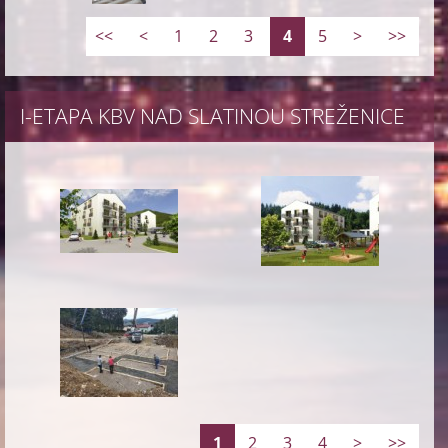
<<
<
1
2
3
4
5
>
>>
I-ETAPA KBV NAD SLATINOU STREŽENICE
1
2
3
4
>
>>