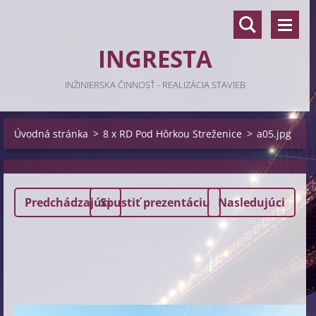
INGRESTA
INŽINIERSKA ČINNOSŤ - REALIZÁCIA STAVIEB
Úvodná stránka
>
8 x RD Pod Hôrkou Streženice
>
a05.jpg
Predchádzajúci
Spustiť prezentáciu
Nasledujúci