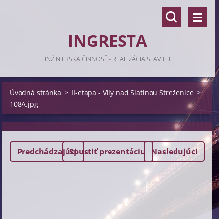
INGRESTA
INŽINIERSKA ČINNOSŤ - REALIZÁCIA STAVIEB
Úvodná stránka
>
II-etapa - Vily nad Slatinou Streženice
>
108A.jpg
Predchádzajúci
Spustiť prezentáciu
Nasledujúci