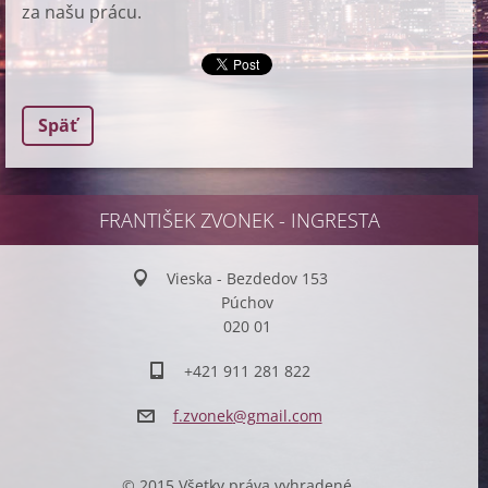
za našu prácu.
Späť
FRANTIŠEK ZVONEK - INGRESTA
Vieska - Bezdedov 153
Púchov
020 01
+421 911 281 822
f.zvonek
@gmail.c
om
© 2015 Všetky práva vyhradené.