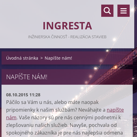
INGRESTA
INŽINIERSKA ČINNOSŤ - REALIZÁCIA STAVIEB
Úvodná stránka
>
Napíšte nám!
NAPÍŠTE NÁM!
08.10.2015 11:28
Páčilo sa Vám u nás, alebo máte naopak
pripomienky k našim službám? Neváhajte a
napíšte
nám
. Vaše názory sú pre nás cennými podnetmi k
zlepšovaniu našich služieb. Navyše, pochvala od
spokojného zákazníka je pre nás najlepšia odmena