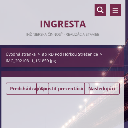
INGRESTA
INŽINIERSKA ČINNOSŤ - REALIZÁCIA STAVIEB
Úvodná stránka
>
8 x RD Pod Hôrkou Streženice
>
IMG_20210811_161859.jpg
Predchádzajúci
Spustiť prezentáciu
Nasledujúci